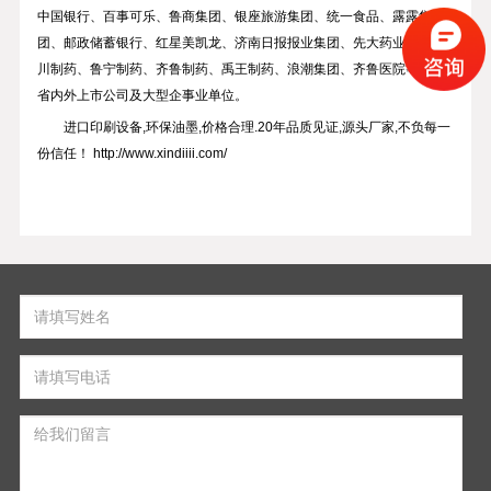
中国银行、百事可乐、鲁商集团、银座旅游集团、统一食品、露露集
团、邮政储蓄银行、红星美凯龙、济南日报报业集团、先大药业、锦绣
川制药、鲁宁制药、齐鲁制药、禹王制药、浪潮集团、齐鲁医院等众多
省内外上市公司及大型企事业单位。
进口印刷设备,环保油墨,价格合理.20年品质见证,源头厂家,不负每一
份信任！ http://www.xindiiii.com/