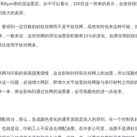
11和6μm厚的湿油墨层。从中可以看出，150目这一简单的表示，会使你
的很大的差异。
，要得到一定目数的斜纹丝网而不是平纹丝网，虽然有时也有这种可能，
网，一般来说，这些丝网的理论油墨容积都有10％的变化。如果你用斜纹
要比使用平纹丝网多。
丝网与印刷的表面脱离缓慢，这会影响到停留在丝网上的油墨，并出现颜
决这一问题，必须增大网距，即增大水平放置的丝网版与承印材料之间的
样一来，将会影响到通过丝网的油墨量，会导致颜色的进一步改变。
调配得当，那么，造成颜色变化的通常原因是加入的溶剂。在一个控制良
，也就是说，印刷工人不应该去调配油墨。在许多公司里，油墨不是调好