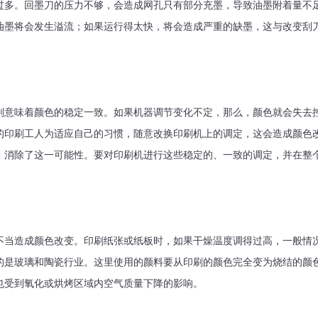
过多。回墨刀的压力不够，会造成网孔只有部分充墨，导致油墨附着量不
油墨将会发生溢流；如果运行得太快，将会造成严重的缺墨，这与改变刮
则意味着颜色的稳定一致。如果机器调节变化不定，那么，颜色就会失去
的印刷工人为适应自己的习惯，随意改换印刷机上的调定，这会造成颜色
，消除了这一可能性。要对印刷机进行这些稳定的、一致的调定，并在整
不当造成颜色改变。印刷纸张或纸板时，如果干燥温度调得过高，一般情
的是玻璃和陶瓷行业。这里使用的颜料要从印刷的颜色完全变为烧结的颜
也受到氧化或烘烤区域内空气质量下降的影响。